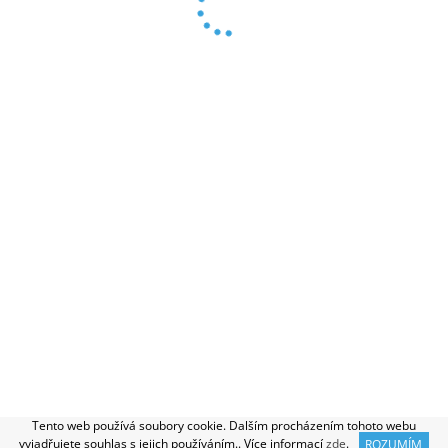
O NÁS
|
INSTALAČNÍ SOUBORY
|
NELEGÁLNÍ SOFTWARE?
|
REFERENCE
|
PODMÍNKY OCHRANY OSOBNÍCH ÚDAJŮ
|
OBCHODNÍ PODMÍNKY
2026 © Certasoft, všechna práva vyhrazena
Vytvořil Shoptet
Tento web používá soubory cookie. Dalším procházením tohoto webu
vyjadřujete souhlas s jejich používáním.. Více informací
zde
.
ROZUMÍM