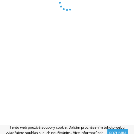
O NÁS
|
INSTALAČNÍ SOUBORY
|
NELEGÁLNÍ SOFTWARE?
|
REFERENCE
|
PODMÍNKY OCHRANY OSOBNÍCH ÚDAJŮ
|
OBCHODNÍ PODMÍNKY
2026 © Certasoft, všechna práva vyhrazena
Vytvořil Shoptet
Tento web používá soubory cookie. Dalším procházením tohoto webu
vyjadřujete souhlas s jejich používáním.. Více informací
zde
.
ROZUMÍM