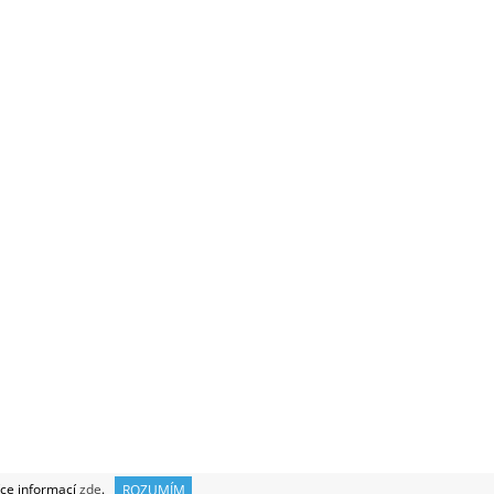
SOBNÍCH ÚDAJŮ
|
OBCHODNÍ PODMÍNKY
Vytvořil Shoptet
íce informací
zde
.
ROZUMÍM