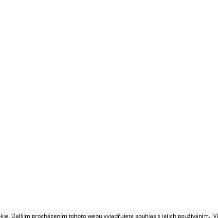
.
LEGÁLNÍ SOFTWARE?
|
REFERENCE
|
PODMÍNKY OCHRANY O
ie. Dalším procházením tohoto webu vyjadřujete souhlas s jejich používáním.. V