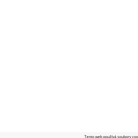
Diskuze
Buďte první, kdo napíše příspěvek k této položce
Přidat komentář
O NÁS
|
INSTALAČNÍ SOUBORY
|
NE
2026 © Certasoft, všechna práva vyhrazena
Tento web používá soubory cook